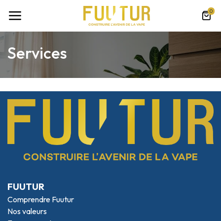
0
Services
FUUTUR
Compre​​ndr​e Fuutur
Nos valeurs